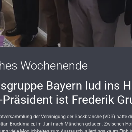
ches Wochenende
gruppe Bayern lud ins H
Präsident ist Frederik Gr
uptversammlung der Vereinigung der Backbranche (VDB) hatte d
tian Brücklmaier, im Juni nach München geladen. Zwischen H
mung viele Möglichkeiten zum Austausch, allerdings kaum Einbli