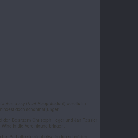
dré Bernatzky (VDB-Vizepräsident) bereits im
umindest doch schonmal jünger.
nd den Beisitzern Christoph Heger und Jan Ressler
n Wind in die Vereinigung bringen.
he. So hatte sie nicht etwa in den schnöden