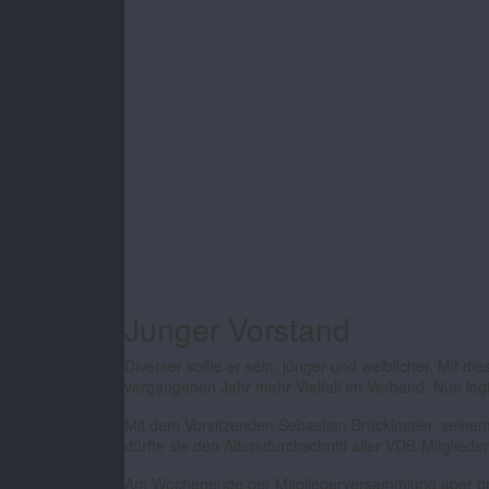
Junger Vorstand
Diverser sollte er sein, jünger und weiblicher. Mit
vergangenen Jahr mehr Vielfalt im Verband. Nun leg
Mit dem Vorsitzenden Sebastian Brücklmaier, seinem 
dürfte sie den Altersdurchschnitt aller VDB-Mitglied
Am Wochenende der Mitgliederversammlung aber brac