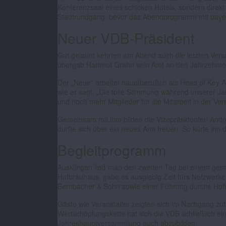
Konferenzsaal eines schicken Hotels, sondern dire
Stadtrundgang, bevor das Abendprogramm mit bayeri
Neuer VDB-Präsident
Gut gelaunt kehrten am Abend auch die letzten Vers
übergab Hartmut Grahn sein Amt an den Jahrzehnte
Der „Neue” arbeitet hauptberuflich als Head of Key
wie er sagt. „Die tolle Stimmung während unserer Ja
und noch mehr Mitglieder für die Mitarbeit in der V
Gemeinsam mit ihm bilden die Vizepräsidenten And
durfte sich über ein neues Amt freuen. So kürte ih
Begleitprogramm
Ausklingen ließ man den zweiten Tag bei einem gem
Hofbräuhaus, gabe es ausgiebig Zeit fürs Netzwerk
Bernbacher & Sohn sowie einer Führung durchs Ho
Gäste wie Veranstalter zeigten sich im Nachgang zuf
Wertschöpfungskette hat sich die VDB schließlich ei
Jahreshauptversammlung auch abzubilden.