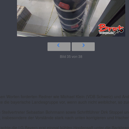
Bild 35 von 38
 diesen Worten forderten Redner wie Michael Klein (VDB Schweiz) und An
te die bayerische Landesgruppe vor, wenn auch nicht weiblicher, so z
Stellvertreter Sebastian Bohrmann sowie Schriftführer Dirk Stoppel u
er, insbesondere der Vorstände stark nach unten korrigieren und frische
hte die LG Bayern erst einmal kühlen Hopfensaft unter die Backbranc