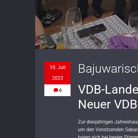
Bajuwaris
10. Juli
2023
VDB-Landes
0
Neuer VDB-
Zur diesjährigen Jahresha
um den Vorsitzenden Sebas
boten sich bei bester Stim