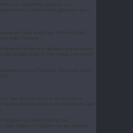
tartete man nachmittags zunächst zum
htungen bei den Teilnehmenden gekommen sein.)
ra zuende. Nach langjähriger Präsidentschaft
orte sowie Präsente.
iner Bäckerei-Familie dem Handwerk eng verbunden,
 die Landesgruppen in ihrer Vielfalt unterstützen
k Waclawek das neue Präsidium. Doch auch Grahn
 VDB.
ten. Hier, wie auch schon in den Pausen im
m Hofbräuhaus-Kunstmühle, der Nudelfabrik Josef
e.
r Mitglieder aus allen Bereichen der
t, diese Vielfalt im Programm bei der nächsten