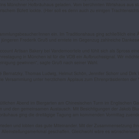
kt ins Münchner Hofbräuhaus geladen. Vom berühmten Wirtshaus aus s
schem Büfett lockte. (Hier soll es denn auch zu einigen Trachtensic
ammlungsbesucher/innen ein. Im Traditionshaus ging schließlich eine Ä
 jüngeren Frederik Gruß und erntete im Gegenzug zahlreiche Dankesw
 Account Artisan Bakery bei Vandemoortele und fühlt sich als Spross e
hrestagung in München ist für die VDB ein Aufbruchssignal. Wir möchten
ereinigung gewinnen”, sagte Gruß nach seiner Wahl.
ré Bernatzky, Thomas Ludwig, Helmut Schön, Jennifer Schorr und Dir
n die Versammlung unter herzlichem Applaus zum Ehrenpräsidenten der
ütlichen Abend im Biergarten am Chinesischen Turm im Englischen Gar
en und den gemeinsamen Austausch. Mit Besichtigungen der Jakob Blu
fbräuhaus ging die dreitägige Tagung am kommenden Vormittag zuend
rieden und lobten das gute Miteinander. Mit der Zusammensetzung ihre
n Alleinstellungsmerkmal geschaffen. Gleichwohl wäre es wünschenswer