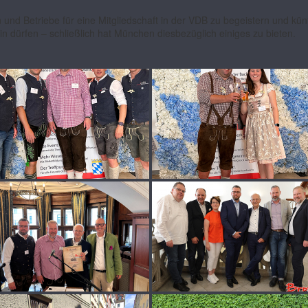
n und Betriebe für eine Mitgliedschaft in der VDB zu begeistern und k
ein dürfen
–
schließlich hat München diesbezüglich einiges zu bieten.