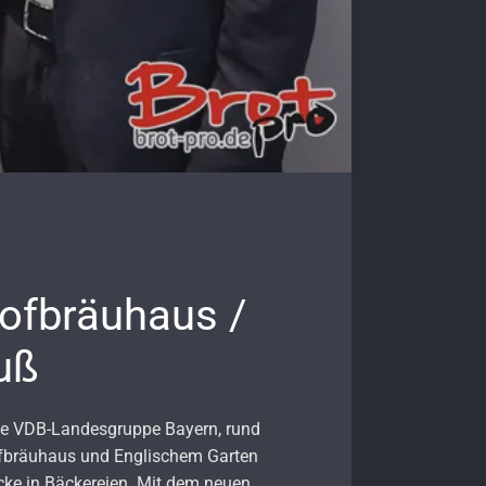
ofbräuhaus /
uß
ie VDB-Landesgruppe Bayern, rund
ofbräuhaus und Englischem Garten
cke in Bäckereien. Mit dem neuen