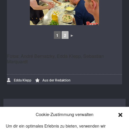
1
2
►
Fotos: André Bernatzky, Edda Klepp, Sebastian
Marquardt
Edda Klepp
Aus der Redaktion
Edda Klepp
Cookie-Zustimmung verwalten
Edda ist Autorin bei BROTpro und BROT.
Um dir ein optimales Erlebnis zu bieten, verwenden wir
Seit 2016 bewegt sie sich in der