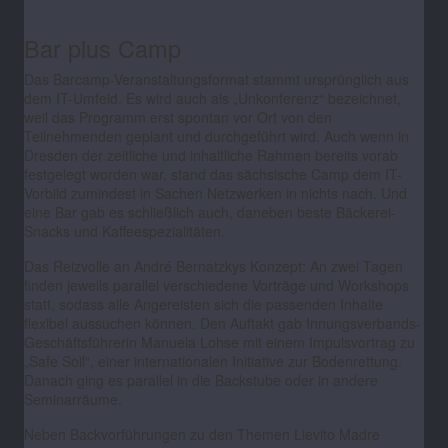
Bar plus Camp
Das Barcamp-Veranstaltungsformat stammt ursprünglich aus
dem IT-Umfeld. Es wird auch als „Unkonferenz“ bezeichnet,
weil das Programm erst spontan vor Ort von den
Teilnehmenden geplant und durchgeführt wird. Auch wenn in
Dresden der zeitliche und inhaltliche Rahmen bereits vorab
festgelegt worden war, stand das sächsische Camp dem IT-
Vorbild zumindest in Sachen Netzwerken in nichts nach. Und
eine Bar gab es schließlich auch, daneben beste Bäckerei-
Snacks und Kaffeespezialitäten.
Das Reizvolle an André Bernatzkys Konzept: An zwei Tagen
finden jeweils parallel verschiedene Vorträge und Workshops
statt, sodass alle Angereisten sich die passenden Inhalte
flexibel aussuchen können. Den Auftakt gab Innungsverbands-
Geschäftsführerin Manuela Lohse mit einem Impulsvortrag zu
„Safe Soil“, einer internationalen Initiative zur Bodenrettung.
Danach ging es parallel in die Backstube oder in andere
Seminarräume.
Neben Backvorführungen zu den Themen Lievito Madre