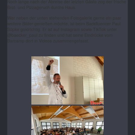
Noch lange nach der Abreise der letzten Gäste zog der frische
Brot- und Pizzageruch durchs Haus.
Wer neben der unten stehenden Fotogalerie gerne ein paar
weitere Bilder genießen möchte, ist beim Backfluencer Paul
Süpke goldrichtig. Er ist auf Instagram sowie TikTok unter
@baecker_paul zu finden und hat seine Eindrücke vom
Barcamp dort in Videos zusammengefasst.