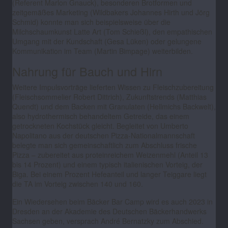
(Referent Marlon Gnauck), besonderen Brotformen und
zeitgemäßes Marketing (Wildbakers Johannes Hirth und Jörg
Schmid) konnte man sich beispielsweise über die
Milchschaumkunst Latte Art (Tom Schießl), den empathischen
Umgang mit der Kundschaft (Gesa Lüken) oder gelungene
Kommunikation im Team (Martin Bimpage) weiterbilden.
Nahrung für Bauch und Hirn
Weitere Impulsvorträge lieferten Wissen zu Fleischzubereitung
(Fleischsommelier Robert Dittrich), Zukunftstrends (Matthias
Quendt) und dem Backen mit Granulaten (Hellmichs Backwelt),
also hydrothermisch behandeltem Getreide, das einem
getrockneten Kochstück gleicht. Begleitet von Umberto
Napolitano aus der deutschen Pizza-Nationalmannschaft
belegte man sich gemeinschaftlich zum Abschluss frische
Pizza
–
zubereitet aus proteinreichem Weizenmehl (Anteil 13
bis 14 Prozent) und einem typisch italienischen Vorteig, der
Biga. Bei einem Prozent Hefeanteil und langer Teiggare liegt
die TA im Vorteig zwischen 140 und 160.
Ein Wiedersehen beim Bäcker Bar Camp wird es auch 2023 in
Dresden an der Akademie des Deutschen Bäckerhandwerks
Sachsen geben, versprach André Bernatzky zum Abschied.