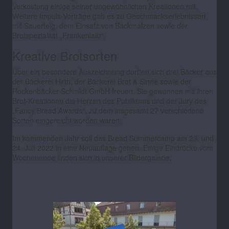
Verkostung einige seiner ungewöhnlichen Kreationen mit.
Weitere Impuls-Vorträge gab es zu Geschmackserlebnissen
mit Sauerteig, dem Einsatz von Backmalzen sowie der
Brotspezialität „Frankenlaib“.
Kreative Brotsorten
Über ein besondere Auszeichnung durften sich drei Bäcker aus
der Bäckerei Hirth, der Bäckerei Brot & Sinne sowie der
Rockenbäcker Schmidt GmbH freuen. Sie gewannen mit ihren
Brot-Kreationen die Herzen des Publikums und der Jury des
„Fancy Bread Awards“, zu dem insgesamt 27 verschiedene
Sorten eingereicht worden waren.
Im kommenden Jahr soll das Bread Summercamp am 23. und
24. Juli 2022 in eine Neuauflage gehen. Einige Eindrücke vom
Wochenende finden sich in unserer Bildergalerie.