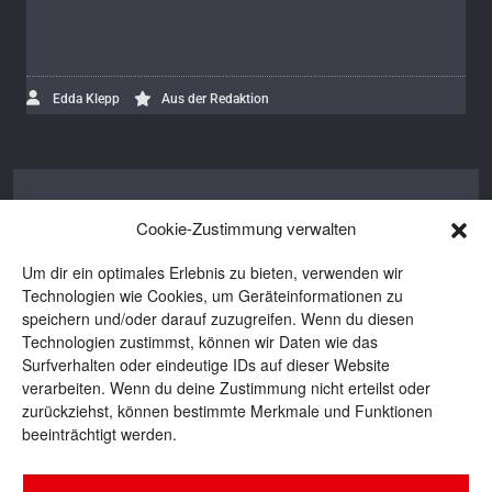
Edda Klepp
Aus der Redaktion
Edda Klepp
Cookie-Zustimmung verwalten
Edda ist Autorin bei BROTpro und BROT.
Um dir ein optimales Erlebnis zu bieten, verwenden wir
Seit 2016 bewegt sie sich in der
Technologien wie Cookies, um Geräteinformationen zu
backenden Branche und ist auch privat
speichern und/oder darauf zuzugreifen. Wenn du diesen
eine begeisterte Brotbäckerin. Wenn sie
Technologien zustimmst, können wir Daten wie das
nicht gerade schreibt oder Teige knetet,
Surfverhalten oder eindeutige IDs auf dieser Website
ist sie häufig unterwegs zu Reportagen
verarbeiten. Wenn du deine Zustimmung nicht erteilst oder
zurückziehst, können bestimmte Merkmale und Funktionen
und Konferenzen oder lässt die Seele
beeinträchtigt werden.
baumeln bei einem guten Buch und einer
Tasse Tee.