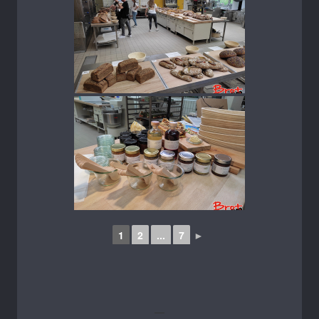
1
2
...
7
►
—