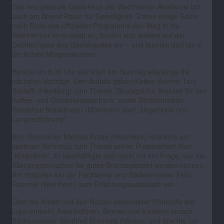
Das neu gebaute Gästehaus der Weinheimer Akademie bot
auch am Abend Raum für Geselligkeit. Traten einige Gäste
nach Ende des offiziellen Programms den Weg in die
Weinheimer Innenstadt an, fanden sich andere auf der
Dachterrasse des Gästehauses ein
–
und feierten dort bis in
die frühen Morgenstunden.
Bereits um 8.30 Uhr starteten am Sonntag allerdings die
nächsten Vorträge. Den Auftakt gaben Kaffee-Kenner Tom
Schießl (Hamburg) zum Thema „Strategische Impulse für den
Kaffee- und Getränkeausschank“ sowie Bäckermeister
Sebastian Brücklmaier (München) über „Urgetreide und
Langzeitführung“.
Brot-Sommelier Michael Kress (Weinheim) referierte am
späteren Vormittag zum Thema seiner Projektarbeit über
„Kinderbrot“. Er beschäftigte sich darin mit der Frage, wie die
Allerjüngsten schon für gutes Brot begeistert werden können.
Am Holzofen lud der Fachlehrer und Bäckermeister Felix
Rommel (Weinheim) zum Erfahrungsaustausch ein.
Über die Arbeit und den Nutzen besonderer Rohstoffe wie
Lupinenmehl, Ackerbohnen, Beeren und Insekten sprach
Bäckermeister Siegfried Brenneis (Mudau) und brachte zur