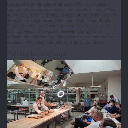
Die Gäste, darunter zahlreiche Bäckerinnen und Bäcker,
kamen unter anderem vom Saarland, aus Sachsen und Berlin,
aber auch aus der Schweiz und vielen anderen Regionen im
deutsch-sprachigen Raum. Mit einem Linienflieger für acht
Personen reiste eine Teilnehmerin sogar von einer Nordsee-
Insel an. Alles, um bei gutem Backwerk, Grillgut und
erfrischenden Getränken endlich wieder einen angenehmen
Austausch mit Kolleginnen und Kollegen zu genießen.
Zahlreiche Vorträge