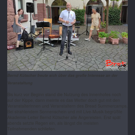
Bernd Kütscher freute sich über das große Interesse an der
Veranstaltung
Bis kurz vor Beginn stand die Nutzung des Innenhofes noch
auf der Kippe, dann meinte es das Wetter doch gut mit den
Veranstalterinnen und Veranstaltern des Bread Summercamps.
Bei strahlendem Sonnenschein und mit Live-Musik begrüßte
Akademie-Leiter Bernd Kütscher alle Angereisten. Erst spät
abends setzte Regen ein, als längst die meisten
Teilnehmenden schliefen.