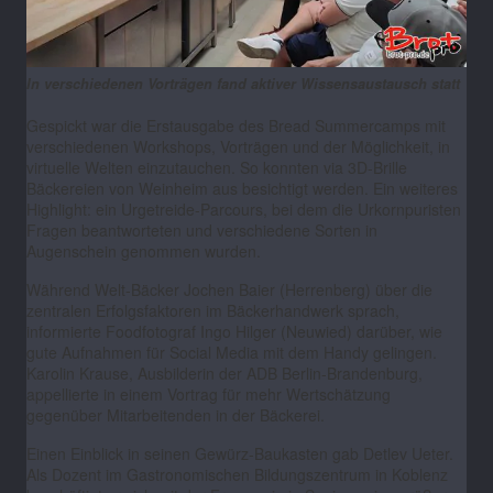
In verschiedenen Vorträgen fand aktiver Wissensaustausch statt
Gespickt war die Erstausgabe des Bread Summercamps mit
verschiedenen Workshops, Vorträgen und der Möglichkeit, in
virtuelle Welten einzutauchen. So konnten via 3D-Brille
Bäckereien von Weinheim aus besichtigt werden. Ein weiteres
Highlight: ein Urgetreide-Parcours, bei dem die Urkornpuristen
Fragen beantworteten und verschiedene Sorten in
Augenschein genommen wurden.
Während Welt-Bäcker Jochen Baier (Herrenberg) über die
zentralen Erfolgsfaktoren im Bäckerhandwerk sprach,
informierte Foodfotograf Ingo Hilger (Neuwied) darüber, wie
gute Aufnahmen für Social Media mit dem Handy gelingen.
Karolin Krause, Ausbilderin der ADB Berlin-Brandenburg,
appellierte in einem Vortrag für mehr Wertschätzung
gegenüber Mitarbeitenden in der Bäckerei.
Einen Einblick in seinen Gewürz-Baukasten gab Detlev Ueter.
Als Dozent im Gastronomischen Bildungszentrum in Koblenz