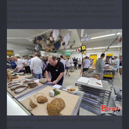
formulierte Empfehlungen auf dem Weg zur klimaneutralen
Bäckerei während sich Bäcker Sven Mostegl, angereist aus
Dubai, mit den ernährungsphysiologischen Hintergründen von
Brot auseinandersetzte.
Die Jury für den Award bildeten alle 250 Teilnehmenden des
Summercamps