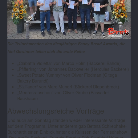
Die Teilnehmenden des diesjährigen Fancy Bread Awards, die
fünf Gewinner teilen sich die erste Reihe
„Ciabatta Violetta“ von Marco Holm (Bäckerei Bahde)
„Pfifferling“ von Johannes Dackweiler (Hercules Bäckerei)
„Sweet Potato Yummy“ von Oliver Flodman (Gitega
Bakery Burundi)
„Sizilianer“ von Marc Mundri (Bäckerei Diepenbrock)
„Meeresrauschen“ von Oliver Grube (Passader
Backhaus)
Abwechslungsreiche Vorträge
Und auch am Sonntag standen wieder interessante Vorträge
auf dem Programm. Unter anderem gab Bettina Schliephake-
Burchardt einen Einblick hinter die Kulissen der Fernsehshow
„Das große Backen“, Energie-Berater Dirk Siegfried Hübner