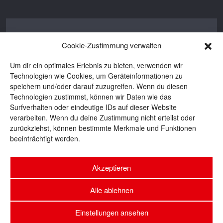
Edda Klepp
Cookie-Zustimmung verwalten
Edda ist Autorin bei BROTpro und BROT.
Um dir ein optimales Erlebnis zu bieten, verwenden wir
Seit 2016 bewegt sie sich in der
Technologien wie Cookies, um Geräteinformationen zu
backenden Branche und ist auch privat
speichern und/oder darauf zuzugreifen. Wenn du diesen
eine begeisterte Brotbäckerin. Wenn sie
Technologien zustimmst, können wir Daten wie das
nicht gerade schreibt oder Teige knetet,
Surfverhalten oder eindeutige IDs auf dieser Website
ist sie häufig unterwegs zu Reportagen
verarbeiten. Wenn du deine Zustimmung nicht erteilst oder
zurückziehst, können bestimmte Merkmale und Funktionen
und Konferenzen oder lässt die Seele
beeinträchtigt werden.
baumeln bei einem guten Buch und einer
Tasse Tee.
Akzeptieren
Alle ablehnen
Einstellungen ansehen
Copyright @ 2018 - BROTpro |
Impressum