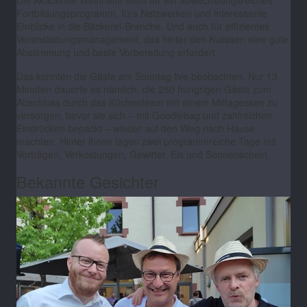
Die Akademie Weinheim steht für ein abwechslungsreiches
Fortbildungsprogramm, fürs Netzwerken und interessante
Einblicke in die Bäckerei-Branche. Und auch für effizientes
Veranstaltungsmanagement, das hinter den Kulissen eine gute
Abstimmung und beste Vorbereitung erfordert.
Das konnten die Gäste am Sonntag live beobachten. Nur 13
Minuten dauerte es nämlich, die 250 hungrigen Gäste zum
Abschluss durch das Küchenteam mit einem Mittagessen zu
versorgen, bevor sie sich
–
mit Goodiebag und zahlreichen
Eindrücken bepackt
–
wieder auf den Weg nach Hause
machten. Hinter ihnen lagen zwei programmreiche Tage mit
Vorträgen, Verkostungen, Gewitter, Eis und Sonnenschein.
Bekannte Gesichter