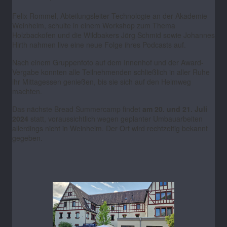
Felix Rommel, Abteilungsleiter Technologie an der Akademie
Weinheim, schulte in einem Workshop zum Thema
Holzbackofen und die Wildbakers Jörg Schmid sowie Johannes
Hirth nahmen live eine neue Folge ihres Podcasts auf.
Nach einem Gruppenfoto auf dem Innenhof und der Award-
Vergabe konnten alle Teilnehmenden schließlich in aller Ruhe
ihr Mittagessen genießen, bis sie sich auf den Heimweg
machten.
Das nächste Bread Summercamp findet
am 20. und 21. Juli
2024
statt, voraussichtlich wegen geplanter Umbauarbeiten
allerdings nicht in Weinheim. Der Ort wird rechtzeitig bekannt
gegeben.