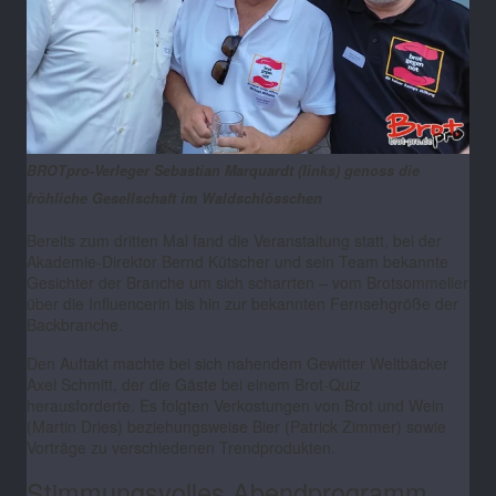
BROTpro-Verleger Sebastian Marquardt (links) genoss die
fröhliche Gesellschaft im Waldschlösschen
Bereits zum dritten Mal fand die Veranstaltung statt, bei der
Akademie-Direktor Bernd Kütscher und sein Team bekannte
Gesichter der Branche um sich scharrten
–
vom Brotsommelier
über die Influencerin bis hin zur bekannten Fernsehgröße der
Backbranche.
Den Auftakt machte bei sich nahendem Gewitter Weltbäcker
Axel Schmitt, der die Gäste bei einem Brot-Quiz
herausforderte. Es folgten Verkostungen von Brot und Wein
(Martin Dries) beziehungsweise Bier (Patrick Zimmer) sowie
Vorträge zu verschiedenen Trendprodukten.
Stimmungsvolles Abendprogramm