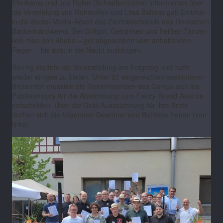
Ellerkamp und Joe Roller (Schapfenmühle) informierten über
die Veredelung von Rohstoffen und Litsa Balteas gab Einblick
in die Social-Media-Arbeit des Zentralverbands des Deutschen
Bäckerhandwerks. Bei Grillgut, Getränken und heißen Tänzen
ließ man den Abend
–
gut abgeschirmt vom anhaltenden
Regen
–
bis spät in die Nacht ausklingen.
Sonnig startete die Veranstaltung am Folgetag und hatte
wieder einiges zu bieten. Unter 27 eingereichten besonderen
Brotsorten mussten die Teilnehmenden des Camps sich als
Publikumsjury für die Abstimmung zum Fancy-Bread-Awards
entscheiden. Über die Gold-Auszeichnung für ihre Brote
durften sich die folgenden Gewinner und Betriebe freuen (von
links):