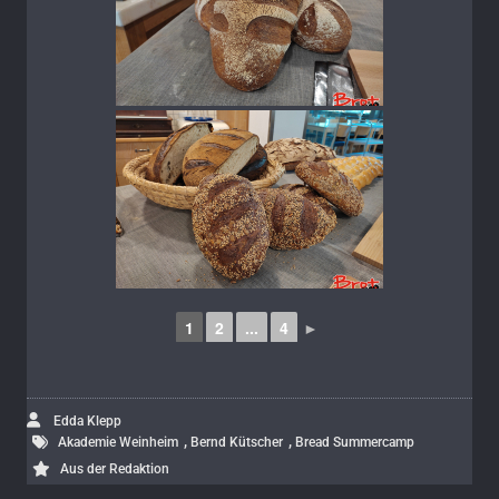
1
2
...
4
►
Edda Klepp
,
,
Akademie Weinheim
Bernd Kütscher
Bread Summercamp
Aus der Redaktion