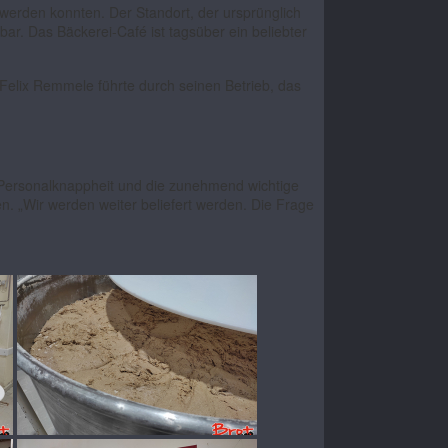
werden konnten. Der Standort, der ursprünglich
ar. Das Bäckerei-Café ist tagsüber ein beliebter
 Felix Remmele führte durch seinen Betrieb, das
Personalknappheit und die zunehmend wichtige
n. „Wir werden weiter beliefert werden. Die Frage