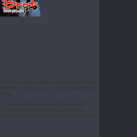
r? Einen ersten Einblick in die aktuelle Planung
allen bieten
–
Stand Juli
–
rund 550 Aussteller ihre
altung.
h: „Der persönliche Austausch hat uns gefehlt,
dert. Eine Prognose über die zu erwartenden
en Messeplätzen unter dem Niveau früherer Jahre“,