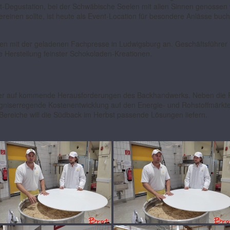
t-Degustation, bei der Schwäbische Seelen mit allen Sinnen genossen 
inen sollte, ist heute als Event-Location für besondere Anlässe buchb
chen mit der geladenen Fachpresse in Ludwigsburg an. Geschäftsführer
ie Herstellung feinster Schokoladen-Kreationen.
rber auf kommende Herausforderungen des Backhandwerks. Neben die 
sorgniserregende Kostenentwicklung auf den Energie- und Rohstoffmärkte
se Bereiche will die Südback im Herbst passende Lösungen liefern.