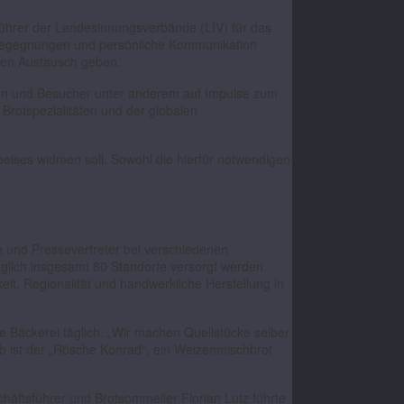
führer der Landesinnungsverbände (LIV) für das
 Begegnungen und persönliche Kommunikation
esen Austausch geben.
en und Besucher unter anderem auf Impulse zum
Brotspezialitäten und der globalen
eeises widmen soll. Sowohl die hierfür notwendigen
n und Pressevertreter bei verschiedenen
täglich insgesamt 80 Standorte versorgt werden.
it, Regionalität und handwerkliche Herstellung in
ie Bäckerei täglich. „Wir machen Quellstücke selber
ieb ist der „Rösche Konrad“, ein Weizenmischbrot
häftsführer und Brotsommelier Florian Lutz führte