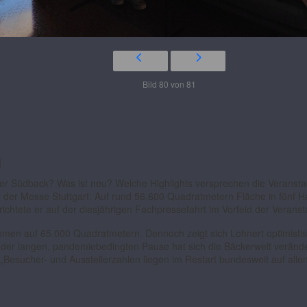
Bild 80 von 81
h
 Südback? Was ist neu? Welche Highlights versprechen die Veranstalte
der Messe Stuttgart: Auf rund 56.600 Quadratmetern Fläche in fünf H
ichtete er auf der diesjährigen Fachpressefahrt im Vorfeld der Veranst
en auf 65.000 Quadratmetern. Dennoch zeigt sich Lohnert optimistisc
hts der langen, pandemiebedingten Pause hat sich die Bäckerwelt verän
„Besucher- und Ausstellerzahlen liegen im Restart bundesweit auf all