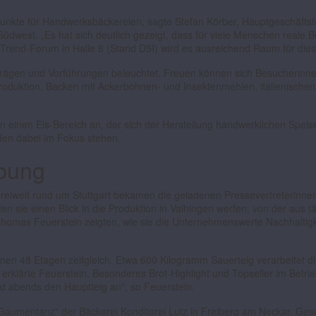
fpunkte für Handwerksbäckereien, sagte Stefan Körber, Hauptgeschäfts
west. „Es hat sich deutlich gezeigt, dass für viele Menschen reale
r-Trend-Forum in Halle 8 (Stand D5I) wird es ausreichend Raum für di
rägen und Vorführungen beleuchtet. Freuen können sich Besucherinn
roduktion, Backen mit Ackerbohnen- und Insektenmehlen, italienischen 
en einen Eis-Bereich an, der sich der Herstellung handwerklichen Speis
den dabei im Fokus stehen.
ebung
kereiwelt rund um Stuttgart bekamen die geladenen Pressevertreterinne
en sie einen Blick in die Produktion in Vaihingen werfen, von der aus 
Thomas Feuerstein zeigten, wie sie die Unternehmenswerte Nachhaltigke
inen 48 Etagen zeitgleich. Etwa 600 Kilogramm Sauerteig verarbeitet d
, erklärte Feuerstein. Besonderes Brot-Highlight und Topseller im Betr
nd abends den Hauptteig an“, so Feuerstein.
Gaumentanz“ der Bäckerei Konditorei Lutz in Freiberg am Neckar. Gesc