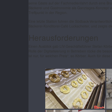
seine Gäste auf der Fachmedienfahrt durch eine Bro
Bäckerei und Gastronomie als Ganztages-Konzept vere
Treffpunkt in der Region.
Eine letzte Station fuhren die Südback-Verantwortli
Bäckerei-Konditorei-Café Luckscheiter, und zeigte d
Herausforderungen
Einen Ausblick gab LIV-Geschäftsführer Stefan Kö
Rolle der Digitalisierung in Betrieben rücke die be
ist nur, für welchen Preis“, so Körber. Auch für die