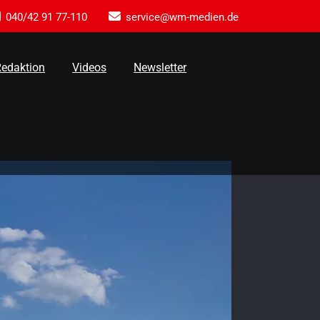
040/42 91 77-110
service@wm-medien.de
Redaktion
Videos
Newsletter