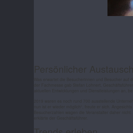
Persönlicher Austausc
Was erwartet die Besucherinnen und Besucher auf der
der Fachmesse gab Stefan Lohnert, Geschäftsführer 
aktuellen Entwicklungen und Dienstleistungen an, ber
2019 waren es noch rund 700 ausstellende Unternehm
nun ist er wieder möglich“, freute er sich. Angesic
Besucherzahlen wagen die Veranstalter daher nicht. 
erklärte der Geschäftsführer.
Trends erleben