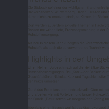
Die Südback sei einer der wichtigsten Branchentref
Bäckerhandwerk Württemberg, Baden, Hessen und Süd
durch nichts zu ersetzen sind“, so Körber. Im Bäcke
Dort werden außerdem aktuelle Themen in Fachvort
Backen mit wilder Hefe, Prozessoptimierung in der P
Rohstoffversorgung.
Als neu in diesem Jahr kündigten die Verantwortlich
Rohstoffe als auch die zu verwendende Technik wer
Highlights in der Umg
Einen kleinen Vorgeschmack auf die vielfältige Bäc
Betriebsbesichtigungen. Bei „Katz
–
der Bäcker“ durft
Geschäftsführer
Nickolas Katz und Tagschichtleiter 
der Praxis umsetzen.
Gut 2.000 Brote fasst der eindrucksvolle Ofen mit se
und arbeiten viel mit Vorteigen und langer Ruhezeit“
mit Quark. „Dafür setzen wir morgens den Vorteig u
Ebenfalls einen Besuch wert ist das Gastrokonzept „