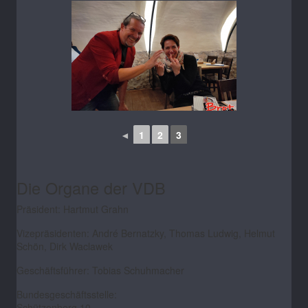
◄
1
2
3
Die Organe der VDB
Präsident: Hartmut Grahn
Vizepräsidenten: André Bernatzky, Thomas Ludwig, Helmut
Schön, Dirk Waclawek
Geschäftsführer: Tobias Schuhmacher
Bundesgeschäftsstelle:
Schützenberg 10