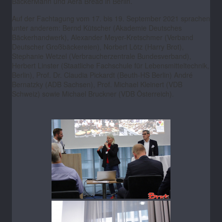
BäckerMann und Aera Bread in Berlin.
Auf der Fachtagung vom 17. bis 19. September 2021 sprachen
unter anderem: Bernd Kütscher (Akademie Deutsches
Bäckerhandwerk), Alexander Meyer-Kretschmer (Verband
Deutscher Großbäckereien), Norbert Lötz (Harry Brot),
Stephanie Wetzel (Verbraucherzentrale Bundesverband),
Herbert Linster (Staatliche Fachschule für Lebensmitteltechnik,
Berlin), Prof. Dr. Claudia Pickardt (Beuth-HS Berlin) André
Bernatzky (ADB Sachsen), Prof. Michael Kleinert (VDB
Schweiz) sowie Michael Bruckner (VDB Österreich).