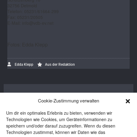
32756 Detmold
Telefon: 05231/61664-299
Fax: 05231/20505
E-Mail: info@vdb-ev.net
Fotos: Edda Klepp
Edda Klepp
Aus der Redaktion
Edda Klepp
Cookie-Zustimmung verwalten
Edda ist Autorin bei BROTpro und BROT.
Um dir ein optimales Erlebnis zu bieten, verwenden wir
Seit 2016 bewegt sie sich in der
Technologien wie Cookies, um Geräteinformationen zu
backenden Branche und ist auch privat
speichern und/oder darauf zuzugreifen. Wenn du diesen
eine begeisterte Brotbäckerin. Wenn sie
Technologien zustimmst, können wir Daten wie das
nicht gerade schreibt oder Teige knetet,