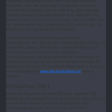
diesjährige Jahrestagung der VDB in Detmold (Nordrhein-
Westfalen) statt. Hier wurde der Fachverband vor sieben
Jahrzehnten gegründet. Ziel der VDB ist es, über regionale
Grenzen hinweg Entscheidungsträger und -trägerinnen der
Backwarenbranche zusammenzubringen. Diesmal treffen sich
die Teilnehmenden der Jahrestagung 2022 am Sonntag, 18.
September, zum gemeinsamen Abendessen.
Verschiedene Betriebsbesichtigungen sowie ein
Fachprogramm sind dann für den darauffolgenden Montag, 19.
September, geplant. Abends wird in würdigem Rahmen die
Veranstaltung zur 70-Jahres-Feier stattfinden.
Gremiensitzungen und gegebenenfalls die Fortsetzung des
Fachprogramms sind für den anschließenden Dienstag, 20.
September, terminiert. Ein detaillierter Ablauf wird in Kürze auf
der Verbandswebsite
www.vdb-deutschland.net
bekannt
gegeben.
Rückschau 2021
Als kleinen Vorgeschmack blickt BROTpro, ebenfalls VDB-
Mitglied, auf die Versammlung im vergangenen Jahr zurück. In
unserer Bilder-Galerie finden sich Eindrücke von den
Betriebsbesichtigungen bei Harry Brot, Zeit für Brot,