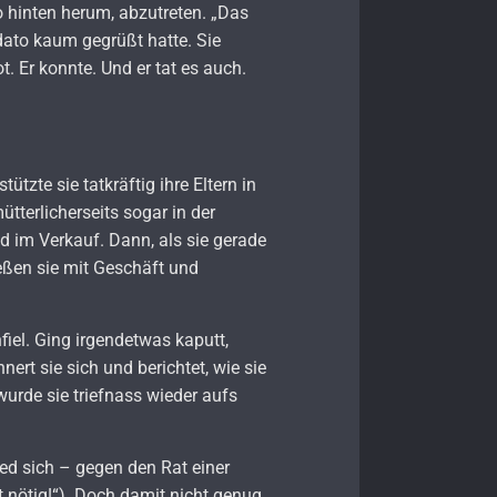
o hinten herum, abzutreten. „Das
 dato kaum gegrüßt hatte. Sie
t. Er konnte. Und er tat es auch.
zte sie tatkräftig ihre Eltern in
tterlicherseits sogar in der
nd im Verkauf. Dann, als sie gerade
ießen sie mit Geschäft und
iel. Ging irgendetwas kaputt,
ert sie sich und berichtet, wie sie
wurde sie triefnass wieder aufs
ed sich – gegen den Rat einer
 nötig!“). Doch damit nicht genug,