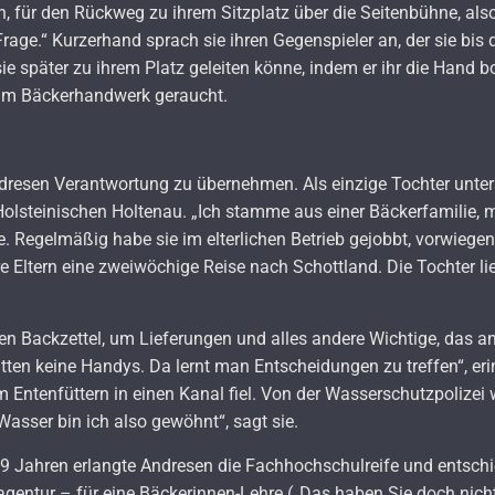
, für den Rückweg zu ihrem Sitzplatz über die Seitenbühne, als
Frage.“ Kurzerhand sprach sie ihren Gegenspieler an, der sie bis
 sie später zu ihrem Platz geleiten könne, indem er ihr die Hand bo
 im Bäckerhandwerk geraucht.
resen Verantwortung zu übernehmen. Als einzige Tochter unterstüt
olsteinischen Holtenau. „Ich stamme aus einer Bäckerfamilie, mü
ie. Regelmäßig habe sie im elterlichen Betrieb gejobbt, vorwiege
hre Eltern eine zweiwöchige Reise nach Schottland. Die Tochter l
 Backzettel, um Lieferungen und alles andere Wichtige, das anf
ten keine Handys. Da lernt man Entscheidungen zu treffen“, erinn
 Entenfüttern in einen Kanal fiel. Von der Wasserschutzpolizei 
Wasser bin ich also gewöhnt“, sagt sie.
19 Jahren erlangte Andresen die Fachhochschulreife und entschi
sagentur – für eine Bäckerinnen-Lehre („Das haben Sie doch nicht