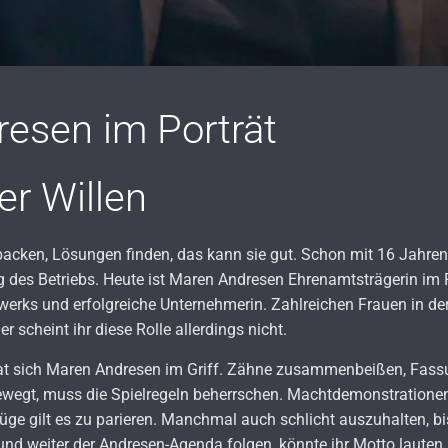
esen im Porträt
er Willen
acken, Lösungen finden, das kann sie gut. Schon mit 16 Jahren ü
 des Betriebs. Heute ist Maren Andresen Ehrenamtsträgerin im
rks und erfolgreiche Unternehmerin. Zahlreichen Frauen in der 
r scheint ihr diese Rolle allerdings nicht.
t sich Maren Andresen im Griff. Zähne zusammenbeißen, Fassu
wegt, muss die Spielregeln beherrschen. Machtdemonstrationen,
e gilt es zu parieren. Manchmal auch schlicht auszuhalten, bis
nd weiter der Andresen-Agenda folgen, könnte ihr Motto lauten.