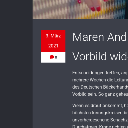
Maren Andr
3. März
2021
Vorbild wid
0
Entscheidungen treffen, anp
mehrere Wochen die Leitung
des Deutschen Bäckerhandwe
Vorbild sein. So ganz geheue
Wenn es drauf ankommt, ha
höchsten Innungskreisen be
unvorhergesehene Schachzüg
Durchatmen, Krone richten u