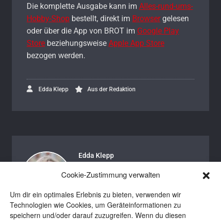
Die komplette Ausgabe kann im
Alles-rund-ums-
Hobby-Shop
bestellt, direkt im
Browser
gelesen
oder über die App von BROT im
Google Play
Store
beziehungsweise
Apple App Store
bezogen werden.
Edda Klepp
Aus der Redaktion
Edda Klepp
Edda ist Autorin bei BROTpro und
Cookie-Zustimmung verwalten
BROT. Seit 2016 bewegt sie sich in
Um dir ein optimales Erlebnis zu bieten, verwenden wir
der backenden Branche und ist auch
Technologien wie Cookies, um Geräteinformationen zu
privat eine begeisterte Brotbäckerin.
speichern und/oder darauf zuzugreifen. Wenn du diesen
Wenn sie nicht gerade schreibt oder