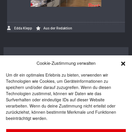
Edda Klepp
Aus der Redaktion
Edda Klepp
Cookie-Zustimmung verwalten
Edda ist Autorin bei BROTpro und BROT.
Um dir ein optimales Erlebnis zu bieten, verwenden wir
Seit 2016 bewegt sie sich in der
Technologien wie Cookies, um Geräteinformationen zu
backenden Branche und ist auch privat
speichern und/oder darauf zuzugreifen. Wenn du diesen
eine begeisterte Brotbäckerin. Wenn sie
Technologien zustimmst, können wir Daten wie das
nicht gerade schreibt oder Teige knetet,
Surfverhalten oder eindeutige IDs auf dieser Website
ist sie häufig unterwegs zu Reportagen
verarbeiten. Wenn du deine Zustimmung nicht erteilst oder
zurückziehst, können bestimmte Merkmale und Funktionen
und Konferenzen oder lässt die Seele
beeinträchtigt werden.
baumeln bei einem guten Buch und einer
Tasse Tee.