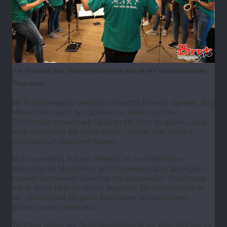
Am Vorband des Unternehmertages gab es ein unterhaltsames
Programm
Mit Praxisbeispielen bestückt, versuchte Keynote-Speaker Jörg
Mosler denn auch, den Schmerz zu lindern und den
Zuhörenden umsetzbare Tipps an die Hand zu geben. „Zeigt
euch menschlich auf Social Media“, könnte man Moslers
Kernbotschaft zusammenfassen.
Nicht unerwähnt ließ der Referent im anschließenden
Workshop die Möglichkeit, sich Fachwissen über Strategien in
sozialen Netzwerken direkt bei ihm einzukaufen. Gleichzeitig
trifft er einen Nerv mit seinen Impulsen: Ein Unternehmen in
der Öffentlichkeit als guten Arbeitgeber zu positionieren,
scheint heute unerlässlich.
Wichtiger neben der Außendarstellung ist es, dies nicht nur zu