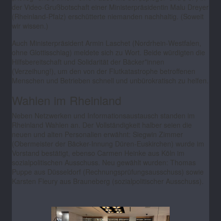
der Video-Grußbotschaft einer Ministerpräsidentin Malu Dreyer
(Rheinland-Pfalz) erschütterte niemanden nachhaltig. (Soweit
wir wissen.)
Auch Ministerpräsident Armin Laschet (Nordrhein-Westfalen,
ohne Glottisschlag) meldete sich zu Wort. Beide würdigten die
Hilfsbereitschaft und Solidarität der Bäcker*innen
(Verzeihung!), um den von der Flutkatastrophe betroffenen
Menschen und Betrieben schnell und unbürokratisch zu helfen.
Wahlen im Rheinland
Neben Netzwerken und Informationsaustausch standen im
Rheinland Wahlen an. Der Vollständigkeit halber seien die
neuen und alten Personalien erwähnt: Siegwin Zimmer
(Obermeister der Bäcker-Innung Düren-Euskirchen) wurde im
Vorstand bestätigt, ebenso Carmen Heinke aus Köln im
sozialpolitischen Ausschuss. Neu gewählt wurden: Thomas
Puppe aus Düsseldorf (Rechnungsprüfungsausschuss) sowie
Karsten Fleury aus Brauneberg (sozialpolitischer Ausschuss).