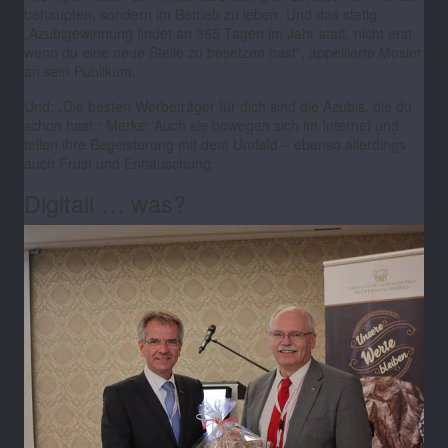
behaupten, sondern im Betrieb zu leben. Und das stetig.
„Azubigewinnung findet an 365 Tagen im Jahr statt, nicht erst
wenn du eine neue Stelle zu besetzen hast“, appellierte Mosler
an sein Publikum.
Und: „Die besten Werbeträger für dich sind die Azubis, die du
schon hast.“ Merke: Auch sie bewegen sich im Internet und
teilen ihre Begeisterung mit dem Umfeld
–
ebenso allerdings
auch Frust und Enttäuschung.
Digitali … was?