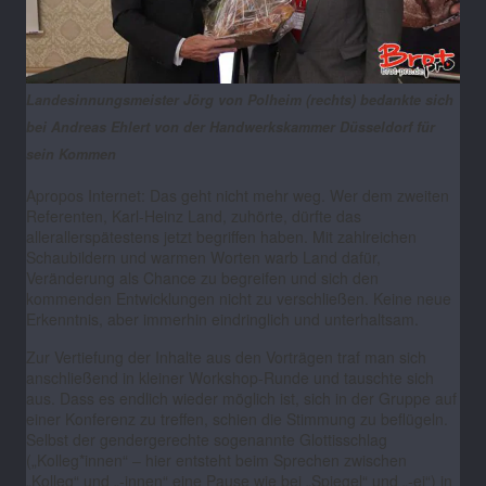
Landesinnungsmeister Jörg von Polheim (rechts) bedankte sich
bei Andreas Ehlert von der Handwerkskammer Düsseldorf für
sein Kommen
Apropos Internet: Das geht nicht mehr weg. Wer dem zweiten
Referenten, Karl-Heinz Land, zuhörte, dürfte das
allerallerspätestens jetzt begriffen haben. Mit zahlreichen
Schaubildern und warmen Worten warb Land dafür,
Veränderung als Chance zu begreifen und sich den
kommenden Entwicklungen nicht zu verschließen. Keine neue
Erkenntnis, aber immerhin eindringlich und unterhaltsam.
Zur Vertiefung der Inhalte aus den Vorträgen traf man sich
anschließend in kleiner Workshop-Runde und tauschte sich
aus. Dass es endlich wieder möglich ist, sich in der Gruppe auf
einer Konferenz zu treffen, schien die Stimmung zu beflügeln.
Selbst der gendergerechte sogenannte Glottisschlag
(„Kolleg*innen“
–
hier entsteht beim Sprechen zwischen
„Kolleg“ und „-innen“ eine Pause wie bei „Spiegel“ und „-ei“) in