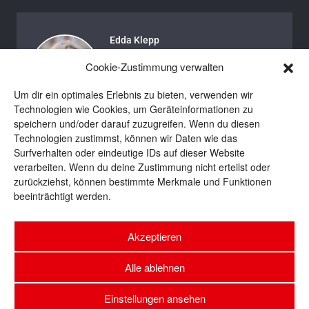
Edda Klepp
Edda ist Autorin bei BROTpro und
Cookie-Zustimmung verwalten
BROT. Seit 2016 bewegt sie sich in
Um dir ein optimales Erlebnis zu bieten, verwenden wir
der backenden Branche und ist auch
Technologien wie Cookies, um Geräteinformationen zu
privat eine begeisterte Brotbäckerin.
speichern und/oder darauf zuzugreifen. Wenn du diesen
Wenn sie nicht gerade schreibt oder
Technologien zustimmst, können wir Daten wie das
Teige knetet, ist sie häufig
Surfverhalten oder eindeutige IDs auf dieser Website
unterwegs zu Reportagen und
verarbeiten. Wenn du deine Zustimmung nicht erteilst oder
zurückziehst, können bestimmte Merkmale und Funktionen
Konferenzen oder lässt die Seele
beeinträchtigt werden.
baumeln bei einem guten Buch und
einer Tasse Tee.
Akzeptieren
Alle ablehnen
Einstellungen ansehen