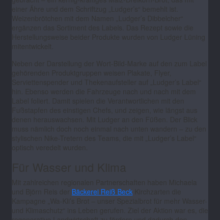
einer Ähre und dem Schriftzug „Ludger’s“ bemehlt ist.
Weizenbrötchen mit dem Namen „Ludger’s Dibbelcher“
ergänzen das Sortiment des Labels. Das Rezept sowie die
Herstellungsweise beider Produkte wurden von Ludger Lüning
mitentwickelt.
Neben der Darstellung der Wort-Bild-Marke auf den zum Label
gehörenden Produktgruppen weisen Plakate, Flyer,
Serviettenspender und Thekenaufsteller auf „Ludger’s Label“
hin. Ebenso werden die Fahrzeuge nach und nach mit dem
Label foliert. Damit spielen die Verantwortlichen mit den
Fußstapfen des einstigen Chefs, und zeigen, wie längst aus
denen herauswachsen. Mit Ludger an den Füßen. Der Blick
muss nämlich doch noch einmal nach unten wandern – zu den
stylischen Nike-Tretern des Teams, die mit „Ludger’s Label“
optisch veredelt wurden.
Für Wasser und Klima
Mit zahlreichen regionalen Partnerschaften haben Michaela
und Björn Reis der
Bäckerei Reiß Beck
Kirchzarten die
Kampagne „Wa-Kli’s Brot – unser Spezialbrot für mehr Wasser-
und Klimaschutz“ ins Leben gerufen. Ziel der Aktion war es, die
regenerative Landwirtschaft zu fördern und dadurch den