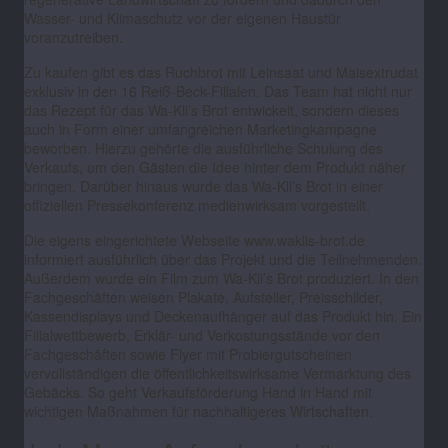
Wasser- und Klimaschutz vor der eigenen Haustür
voranzutreiben.
Zu kaufen gibt es das Ruchbrot mit Leinsaat und Maisextrudat
exklusiv in den 16 Reiß-Beck-Filialen. Das Team hat nicht nur
das Rezept für das Wa-Kli’s Brot entwickelt, sondern dieses
auch in Form einer umfangreichen Marketingkampagne
beworben. Hierzu gehörte die ausführliche Schulung des
Verkaufs, um den Gästen die Idee hinter dem Produkt näher
bringen. Darüber hinaus wurde das Wa-Kli’s Brot in einer
offiziellen Pressekonferenz medienwirksam vorgestellt.
Die eigens eingerichtete Webseite www.waklis-brot.de
informiert ausführlich über das Projekt und die Teilnehmenden.
Außerdem wurde ein Film zum Wa-Kli’s Brot produziert. In den
Fachgeschäften weisen Plakate, Aufsteller, Preisschilder,
Kassendisplays und Deckenaufhänger auf das Produkt hin. Ein
Filialwettbewerb, Erklär- und Verkostungsstände vor den
Fachgeschäften sowie Flyer mit Probiergutscheinen
vervollständigen die öffentlichkeitswirksame Vermarktung des
Gebäcks. So geht Verkaufsförderung Hand in Hand mit
wichtigen Maßnahmen für nachhaltigeres Wirtschaften.