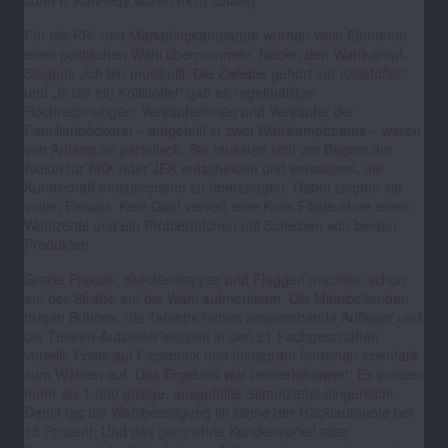
John F. Kennedy waren nicht zufällig.
Für die PR- und Marketingkampagne wurden viele Elemente
einer politischen Wahl übernommen. Neben den Wahlkampf-
Slogans „Ich bin multikulti! Die Zwiebel gehört zur Kollstoffel!“
und „Ik bin ein Kollstoffel“ gab es regelmäßige
Hochrechnungen. Verkäuferinnen und Verkäufer der
Familienbäckerei – aufgeteilt in zwei Wahlkampfteams – waren
von Anfang an parteiisch. Sie mussten sich vor Beginn der
Aktion für AKK oder JFK entscheiden und versuchen, die
Kundschaft entsprechend zu überzeugen. Dabei zeigten sie
vollen Einsatz: Kein Gast verließ eine Kolls-Filiale ohne einen
Wahlzettel und ein Probiertütchen mit Scheiben von beiden
Produkten.
Große Plakate, Kundenstopper und Flaggen machten schon
auf der Straße auf die Wahl aufmerksam. Die Mitarbeitenden
trugen Buttons, die Tabletts hatten ansprechende Aufleger und
die Theken-Aufsteller wurden in den 21 Fachgeschäften
verteilt. Posts auf Facebook und Instagram forderten ebenfalls
zum Wählen auf. Das Ergebnis war bemerkenswert: Es wurden
mehr als 1.000 gültige, ausgefüllte Stimmzettel eingereicht.
Damit lag die Wahlbeteiligung im Sinne der Rücklaufquote bei
15 Prozent. Und das ganz ohne Kundenvorteil oder