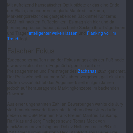
Mit aufreizend hanseatischer Optik bildete er das eine Ende
der Skala, am anderen rangierte Manfred Laukamp,
Marketingdirektor des gastgebenden Backmittel-Konzerns
CSM, mit nackten Fußgelenken. Es mag sich hier und da
herumgesprochen haben, dass bunte Socken ihre Trägerinnen
und Träger
intelligenter wirken lassen
und
Flanking voll im
Trend
liegt.
Falscher Fokus
Zugegebenermaßen mag der Fokus angesichts der Fußmode
etwas verrutscht sein. Er gehört eigentlich auf die
Preisträgerinnen und Preisträger des
Zacharias
2021 gerichtet.
Der Preis wird seit nunmehr 32 Jahren vergeben, galt einst als
Stollen-Oskar, richtet das Augenmerk seit einigen Jahren
jedoch auf herausragende Marktingkonzepte im backenden
Gewerbe.
Aus einer ungenannten Zahl an Bewerbungen wählte die Jury
vier bemerkenswerte Konzepte.
In eben dieser Jury durfte
neben den CSM-Mannen Frank Breuer, Manfred Laukamp,
Ralf Klas und Jörg Thieltges sowie Tobias Mock von
mock&more advertising und Detlev Nolte von nolte PR mit
CSM-Chef-Kommunikatorin Heidi Kahlstorf sogar eine Frau