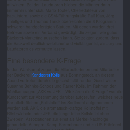
mitwirken. Bei den Laudatoren blieben die Männer dann
immerhin unter sich. Mario Töpfer, Chefredakteur von
back.intern, sowie die CSM-Führungskräfte Ralf Klas, Jörg
Thieltges und Thomas Tanck überreichten die 8 Kilogramm
schweren handgefertigten Statuen. Mit denen wurden drei
Betriebe sowie ein Verband gewürdigt, die zeigen, wie gutes
Bäckerei-Marketing aussehen kann. Sie zeigten zudem, dass
die Backwelt deutlich weiblicher und vielfältiger ist, als Jury und
Laudatoren es vermuten lassen.
Eine besondere K-Frage
In den Wahlkampf zogen die Mitarbeiterinnen und Mitarbeiter
der Bäckerei
Konditorei Kolls
aus Bönningstedt, an diesem
Abend vertreten durch die geschäftsführenden Geschwister
Susanne Behnke-Schoos und Rainer Kolls. Im Rahmen der
Wahlkampagne „AKK vs. JFK – Wir klären die K-Frage“ war die
Kundschaft zur Abstimmung darüber aufgerufen, welches neue
Kartoffelbrötchen „Kollstoffel“ ins Sortiment aufgenommen
werden soll. AKK, die aromatisch-kräftige Kollstoffel mit
Röstzwiebeln, oder JFK, die junge-feine Kollstoffel ohne
Zwiebeln. Assoziationen zur einst als Merkel-Nachfolge
gehandelte Annegret Kamp-Karrenbauer und zu US-Präsident