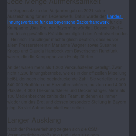
Jede Menge Aufmerksamkeit
Im Gegensatz zu den Vorjahren gab es 2021 keine
Auszeichnung für ein Lebenswerk. Dafür wurde der
Landes-
Innungsverband für das bayerische Bäckerhandwerk
für die
Kampagne „Das Brot der Bayern“ gewürdigt. Dessen Chef –
und frisch gewähltes Präsidiumsmitglied des Zentralverbandes
– Heinrich Traublinger machte gleich deutlich, dass es vor
allem Pressereferentin Marianne Wagner sowie Susanne
Knopp und Claudia Hambeck vom Bayerischen Rundfunk
waren, die die Kampagne zum Erfolg führten.
An der waren mehr als 1.200 Verkaufsstellen beteiligt. Zwar
nicht 1.200 Innungsbetriebe, wie es in der offiziellen Mitteilung
heißt, dennoch eine beeindruckende Zahl. Sie verteilten etwa
840.000 Brottüten und Rezeptbroschüren, nutzten rund 4.000
Plakate, 4.000 Thekenaufsteller und Deckenhänger. Mehr als
100 Medienberichte zählte das Team, in denen es immer
wieder um das Brot und dessen besondere Stellung in Bayern
ging. So viel Aufmerksamkeit war selten.
Langer Ausklang
Nach der Preisverleihung zeigten sich die CSM-
Verantwortlichen großzügig und luden zu einem