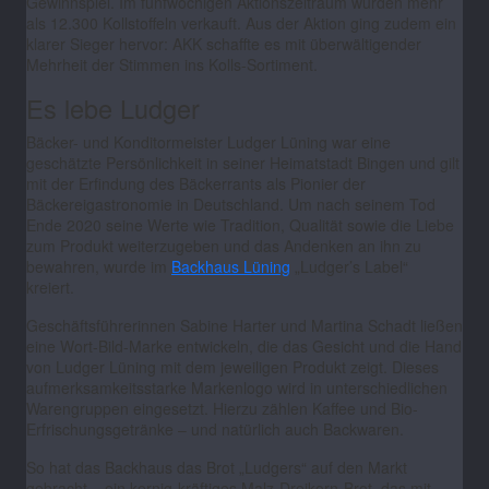
Gewinnspiel. Im fünfwöchigen Aktionszeitraum wurden mehr
als 12.300 Kollstoffeln verkauft. Aus der Aktion ging zudem ein
klarer Sieger hervor: AKK schaffte es mit überwältigender
Mehrheit der Stimmen ins Kolls-Sortiment.
Es lebe Ludger
Bäcker- und Konditormeister Ludger Lüning war eine
geschätzte Persönlichkeit in seiner Heimatstadt Bingen und gilt
mit der Erfindung des Bäckerrants als Pionier der
Bäckereigastronomie in Deutschland. Um nach seinem Tod
Ende 2020 seine Werte wie Tradition, Qualität sowie die Liebe
zum Produkt weiterzugeben und das Andenken an ihn zu
bewahren, wurde im
Backhaus Lüning
„Ludger’s Label“
kreiert.
Geschäftsführerinnen Sabine Harter und Martina Schadt ließen
eine Wort-Bild-Marke entwickeln, die das Gesicht und die Hand
von Ludger Lüning mit dem jeweiligen Produkt zeigt. Dieses
aufmerksamkeitsstarke Markenlogo wird in unterschiedlichen
Warengruppen eingesetzt. Hierzu zählen Kaffee und Bio-
Erfrischungsgetränke – und natürlich auch Backwaren.
So hat das Backhaus das Brot „Ludgers“ auf den Markt
gebracht – ein kernig-kräftiges Malz-Dreikorn-Brot, das mit