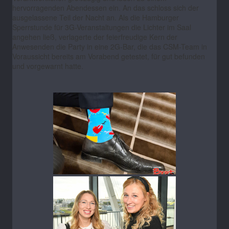
hervorragenden Abendessen ein. An das schloss sich der
ausgelassene Teil der Nacht an. Als die Hamburger
Sperrstunde für 3G-Veranstaltungen die Lichter im Saal
angehen ließ, verlagerte der feierfreudige Kern der
Anwesenden die Party in eine 2G-Bar, die das CSM-Team in
Voraussicht bereits am Vorabend getestet, für gut befunden
und vorgewarnt hatte.