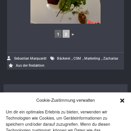
1
2
►
,
,
,
Sebastian Marquardt
Bäckerei
CSM
Marketing
Zacharias
Aus der Redaktion
Sebastian Marquardt
Cookie-Zustimmung verwalten
Sebastian ist Verleger von BROT und
Um dir ein optimales Erlebnis zu bieten, verwenden wir
BROTpro. Aus Notwehr fing er mit dem
Technologien wie Cookies, um Geräteinformationen zu
Selberbacken an. Aus anfänglicher
speichern und/oder darauf zuzugreifen. Wenn du diesen
Begeisterung wurde tiefes Interesse an
Technologien zustimmst, können wir Daten wie das