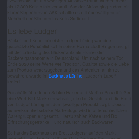
Gewinnspiel. Im fünfwöchigen Aktionszeitraum wurden mehr
als 12.300 Kollstoffeln verkauft. Aus der Aktion ging zudem ein
klarer Sieger hervor: AKK schaffte es mit überwältigender
Mehrheit der Stimmen ins Kolls-Sortiment.
Es lebe Ludger
Bäcker- und Konditormeister Ludger Lüning war eine
geschätzte Persönlichkeit in seiner Heimatstadt Bingen und gilt
mit der Erfindung des Bäckerrants als Pionier der
Bäckereigastronomie in Deutschland. Um nach seinem Tod
Ende 2020 seine Werte wie Tradition, Qualität sowie die Liebe
zum Produkt weiterzugeben und das Andenken an ihn zu
bewahren, wurde im
Backhaus Lüning
„Ludger’s Label“
kreiert.
Geschäftsführerinnen Sabine Harter und Martina Schadt ließen
eine Wort-Bild-Marke entwickeln, die das Gesicht und die Hand
von Ludger Lüning mit dem jeweiligen Produkt zeigt. Dieses
aufmerksamkeitsstarke Markenlogo wird in unterschiedlichen
Warengruppen eingesetzt. Hierzu zählen Kaffee und Bio-
Erfrischungsgetränke – und natürlich auch Backwaren.
So hat das Backhaus das Brot „Ludgers“ auf den Markt
gebracht – ein kernig-kräftiges Malz-Dreikorn-Brot, das mit