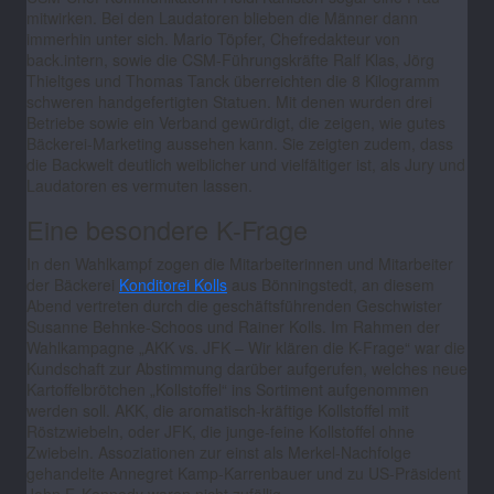
mitwirken. Bei den Laudatoren blieben die Männer dann
immerhin unter sich. Mario Töpfer, Chefredakteur von
back.intern, sowie die CSM-Führungskräfte Ralf Klas, Jörg
Thieltges und Thomas Tanck überreichten die 8 Kilogramm
schweren handgefertigten Statuen. Mit denen wurden drei
Betriebe sowie ein Verband gewürdigt, die zeigen, wie gutes
Bäckerei-Marketing aussehen kann. Sie zeigten zudem, dass
die Backwelt deutlich weiblicher und vielfältiger ist, als Jury und
Laudatoren es vermuten lassen.
Eine besondere K-Frage
In den Wahlkampf zogen die Mitarbeiterinnen und Mitarbeiter
der Bäckerei
Konditorei Kolls
aus Bönningstedt, an diesem
Abend vertreten durch die geschäftsführenden Geschwister
Susanne Behnke-Schoos und Rainer Kolls. Im Rahmen der
Wahlkampagne „AKK vs. JFK – Wir klären die K-Frage“ war die
Kundschaft zur Abstimmung darüber aufgerufen, welches neue
Kartoffelbrötchen „Kollstoffel“ ins Sortiment aufgenommen
werden soll. AKK, die aromatisch-kräftige Kollstoffel mit
Röstzwiebeln, oder JFK, die junge-feine Kollstoffel ohne
Zwiebeln. Assoziationen zur einst als Merkel-Nachfolge
gehandelte Annegret Kamp-Karrenbauer und zu US-Präsident