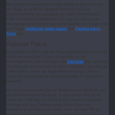
Mit aufreizend hanseatischer Optik bildete er das eine Ende
der Skala, am anderen rangierte Manfred Laukamp,
Marketingdirektor des gastgebenden Backmittel-Konzerns
CSM, mit nackten Fußgelenken. Es mag sich hier und da
herumgesprochen haben, dass bunte Socken ihre Trägerinnen
und Träger
intelligenter wirken lassen
und
Flanking voll im
Trend
liegt.
Falscher Fokus
Zugegebenermaßen mag der Fokus angesichts der Fußmode
etwas verrutscht sein. Er gehört eigentlich auf die
Preisträgerinnen und Preisträger des
Zacharias
2021 gerichtet.
Der Preis wird seit nunmehr 32 Jahren vergeben, galt einst als
Stollen-Oskar, richtet das Augenmerk seit einigen Jahren
jedoch auf herausragende Marktingkonzepte im backenden
Gewerbe.
Aus einer ungenannten Zahl an Bewerbungen wählte die Jury
vier bemerkenswerte Konzepte.
In eben dieser Jury durfte
neben den CSM-Mannen Frank Breuer, Manfred Laukamp,
Ralf Klas und Jörg Thieltges sowie Tobias Mock von
mock&more advertising und Detlev Nolte von nolte PR mit
CSM-Chef-Kommunikatorin Heidi Kahlstorf sogar eine Frau