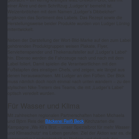
einer Ähre und dem Schriftzug „Ludger’s“ bemehlt ist.
Weizenbrötchen mit dem Namen „Ludger’s Dibbelcher“
ergänzen das Sortiment des Labels. Das Rezept sowie die
Herstellungsweise beider Produkte wurden von Ludger Lüning
mitentwickelt.
Neben der Darstellung der Wort-Bild-Marke auf den zum Label
gehörenden Produktgruppen weisen Plakate, Flyer,
Serviettenspender und Thekenaufsteller auf „Ludger’s Label“
hin. Ebenso werden die Fahrzeuge nach und nach mit dem
Label foliert. Damit spielen die Verantwortlichen mit den
Fußstapfen des einstigen Chefs, und zeigen, wie längst aus
denen herauswachsen. Mit Ludger an den Füßen. Der Blick
muss nämlich doch noch einmal nach unten wandern – zu den
stylischen Nike-Tretern des Teams, die mit „Ludger’s Label“
optisch veredelt wurden.
Für Wasser und Klima
Mit zahlreichen regionalen Partnerschaften haben Michaela
und Björn Reis der
Bäckerei Reiß Beck
Kirchzarten die
Kampagne „Wa-Kli’s Brot – unser Spezialbrot für mehr Wasser-
und Klimaschutz“ ins Leben gerufen. Ziel der Aktion war es, die
regenerative Landwirtschaft zu fördern und dadurch den