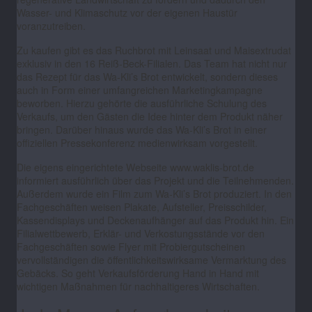
Wasser- und Klimaschutz vor der eigenen Haustür
voranzutreiben.
Zu kaufen gibt es das Ruchbrot mit Leinsaat und Maisextrudat
exklusiv in den 16 Reiß-Beck-Filialen. Das Team hat nicht nur
das Rezept für das Wa-Kli’s Brot entwickelt, sondern dieses
auch in Form einer umfangreichen Marketingkampagne
beworben. Hierzu gehörte die ausführliche Schulung des
Verkaufs, um den Gästen die Idee hinter dem Produkt näher
bringen. Darüber hinaus wurde das Wa-Kli’s Brot in einer
offiziellen Pressekonferenz medienwirksam vorgestellt.
Die eigens eingerichtete Webseite www.waklis-brot.de
informiert ausführlich über das Projekt und die Teilnehmenden.
Außerdem wurde ein Film zum Wa-Kli’s Brot produziert. In den
Fachgeschäften weisen Plakate, Aufsteller, Preisschilder,
Kassendisplays und Deckenaufhänger auf das Produkt hin. Ein
Filialwettbewerb, Erklär- und Verkostungsstände vor den
Fachgeschäften sowie Flyer mit Probiergutscheinen
vervollständigen die öffentlichkeitswirksame Vermarktung des
Gebäcks. So geht Verkaufsförderung Hand in Hand mit
wichtigen Maßnahmen für nachhaltigeres Wirtschaften.