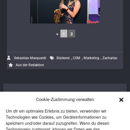
◄
1
2
,
,
,
Sebastian Marquardt
Bäckerei
CSM
Marketing
Zacharias
Aus der Redaktion
Sebastian Marquardt
Cookie-Zustimmung verwalten
Sebastian ist Verleger von BROT und
Um dir ein optimales Erlebnis zu bieten, verwenden wir
BROTpro. Aus Notwehr fing er mit dem
Technologien wie Cookies, um Geräteinformationen zu
Selberbacken an. Aus anfänglicher
speichern und/oder darauf zuzugreifen. Wenn du diesen
Begeisterung wurde tiefes Interesse an
Technologien zustimmst, können wir Daten wie das