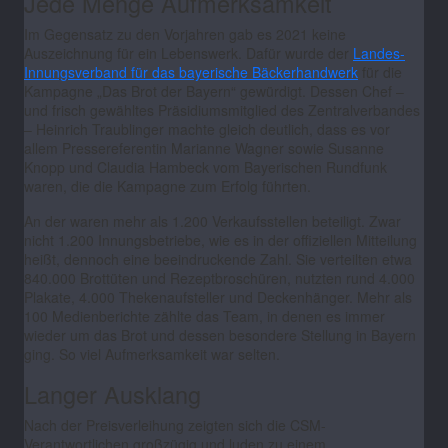
Jede Menge Aufmerksamkeit
Im Gegensatz zu den Vorjahren gab es 2021 keine
Auszeichnung für ein Lebenswerk. Dafür wurde der
Landes-
Innungsverband für das bayerische Bäckerhandwerk
für die
Kampagne „Das Brot der Bayern“ gewürdigt. Dessen Chef –
und frisch gewähltes Präsidiumsmitglied des Zentralverbandes
– Heinrich Traublinger machte gleich deutlich, dass es vor
allem Pressereferentin Marianne Wagner sowie Susanne
Knopp und Claudia Hambeck vom Bayerischen Rundfunk
waren, die die Kampagne zum Erfolg führten.
An der waren mehr als 1.200 Verkaufsstellen beteiligt. Zwar
nicht 1.200 Innungsbetriebe, wie es in der offiziellen Mitteilung
heißt, dennoch eine beeindruckende Zahl. Sie verteilten etwa
840.000 Brottüten und Rezeptbroschüren, nutzten rund 4.000
Plakate, 4.000 Thekenaufsteller und Deckenhänger. Mehr als
100 Medienberichte zählte das Team, in denen es immer
wieder um das Brot und dessen besondere Stellung in Bayern
ging. So viel Aufmerksamkeit war selten.
Langer Ausklang
Nach der Preisverleihung zeigten sich die CSM-
Verantwortlichen großzügig und luden zu einem