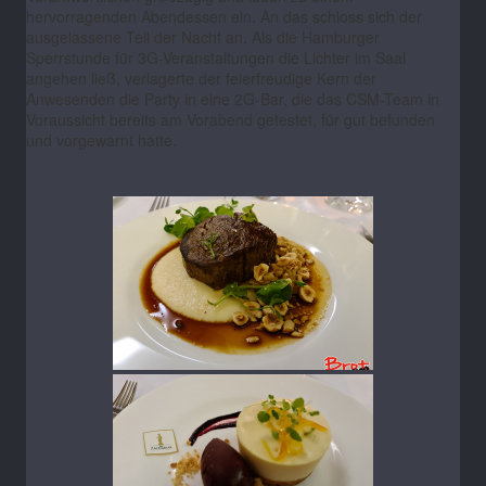
hervorragenden Abendessen ein. An das schloss sich der
ausgelassene Teil der Nacht an. Als die Hamburger
Sperrstunde für 3G-Veranstaltungen die Lichter im Saal
angehen ließ, verlagerte der feierfreudige Kern der
Anwesenden die Party in eine 2G-Bar, die das CSM-Team in
Voraussicht bereits am Vorabend getestet, für gut befunden
und vorgewarnt hatte.