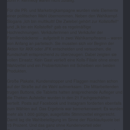
John F. Kennedy waren nicht zufällig.
Für die PR- und Marketingkampagne wurden viele Elemente
einer politischen Wahl übernommen. Neben den Wahlkampf-
Slogans „Ich bin multikulti! Die Zwiebel gehört zur Kollstoffel!“
und „Ik bin ein Kollstoffel“ gab es regelmäßige
Hochrechnungen. Verkäuferinnen und Verkäufer der
Familienbäckerei – aufgeteilt in zwei Wahlkampfteams – waren
von Anfang an parteiisch. Sie mussten sich vor Beginn der
Aktion für AKK oder JFK entscheiden und versuchen, die
Kundschaft entsprechend zu überzeugen. Dabei zeigten sie
vollen Einsatz: Kein Gast verließ eine Kolls-Filiale ohne einen
Wahlzettel und ein Probiertütchen mit Scheiben von beiden
Produkten.
Große Plakate, Kundenstopper und Flaggen machten schon
auf der Straße auf die Wahl aufmerksam. Die Mitarbeitenden
trugen Buttons, die Tabletts hatten ansprechende Aufleger und
die Theken-Aufsteller wurden in den 21 Fachgeschäften
verteilt. Posts auf Facebook und Instagram forderten ebenfalls
zum Wählen auf. Das Ergebnis war bemerkenswert: Es wurden
mehr als 1.000 gültige, ausgefüllte Stimmzettel eingereicht.
Damit lag die Wahlbeteiligung im Sinne der Rücklaufquote bei
15 Prozent. Und das ganz ohne Kundenvorteil oder